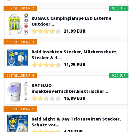
BESTSELLER NR. 2
9,00 EUR
RUNACC Campinglampe LED Laterne
Outdoor...
21,99 EUR
BESTSELLER NR. 3
Raid Insekten Stecker, Mückenschutz,
Stecker & 1...
11,25 EUR
BESTSELLER NR. 4
9,00 EUR
KATELUO
insektenvernichter,Elektrischer...
16,99 EUR
BESTSELLER NR. 5
Raid Night & Day Trio Insekten Stecker,
Schutz vor...
4,75 EUR