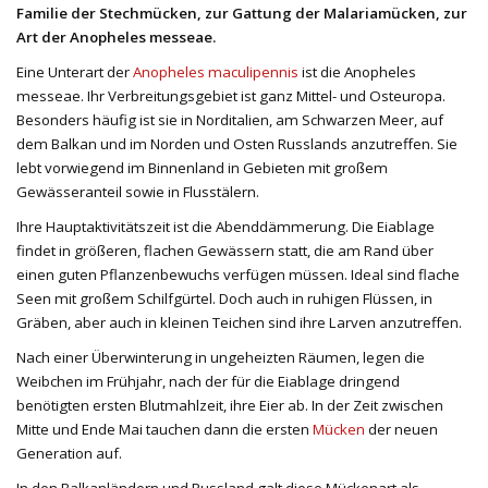
Familie der Stechmücken, zur Gattung der Malariamücken, zur
Art der Anopheles messeae.
Eine Unterart der
Anopheles maculipennis
ist die Anopheles
messeae. Ihr Verbreitungsgebiet ist ganz Mittel- und Osteuropa.
Besonders häufig ist sie in Norditalien, am Schwarzen Meer, auf
dem Balkan und im Norden und Osten Russlands anzutreffen. Sie
lebt vorwiegend im Binnenland in Gebieten mit großem
Gewässeranteil sowie in Flusstälern.
Ihre Hauptaktivitätszeit ist die Abenddämmerung. Die Eiablage
findet in größeren, flachen Gewässern statt, die am Rand über
einen guten Pflanzenbewuchs verfügen müssen. Ideal sind flache
Seen mit großem Schilfgürtel. Doch auch in ruhigen Flüssen, in
Gräben, aber auch in kleinen Teichen sind ihre Larven anzutreffen.
Nach einer Überwinterung in ungeheizten Räumen, legen die
Weibchen im Frühjahr, nach der für die Eiablage dringend
benötigten ersten Blutmahlzeit, ihre Eier ab. In der Zeit zwischen
Mitte und Ende Mai tauchen dann die ersten
Mücken
der neuen
Generation auf.
In den Balkanländern und Russland galt diese Mückenart als