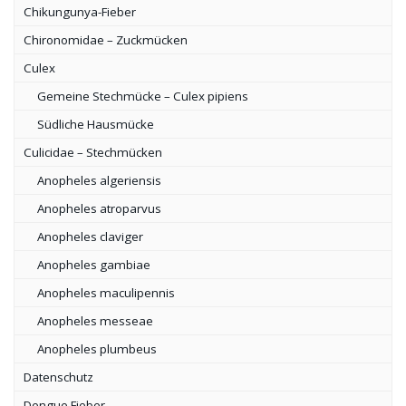
Chikungunya-Fieber
Chironomidae – Zuckmücken
Culex
Gemeine Stechmücke – Culex pipiens
Südliche Hausmücke
Culicidae – Stechmücken
Anopheles algeriensis
Anopheles atroparvus
Anopheles claviger
Anopheles gambiae
Anopheles maculipennis
Anopheles messeae
Anopheles plumbeus
Datenschutz
Dengue Fieber